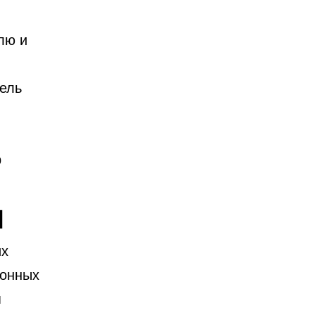
лю и
тель
р
я
их
ионных
я