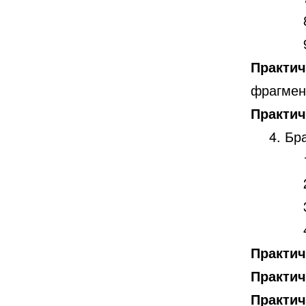
Практич
фрагмен
Практич
Бр
Практич
Практич
Практич