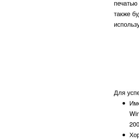
печатью
также б
использ
Для усп
Им
Win
200
Хо