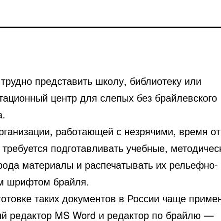
 трудно представить школу, библиотеку или
тационный центр для слепых без брайлевского
а.
рганизации, работающей с незрячими, время от
 требуется подготавливать учебные, методичес
 рода материалы и распечатывать их рельефно-
м шрифтом брайля.
готовке таких документов в России чаще приме
ый редактор MS Word и редактор по брайлю —