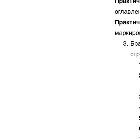
Практич
оглавле
Практич
маркиро
Бр
стр