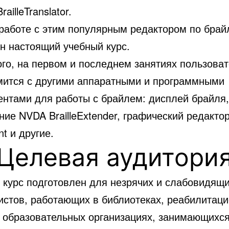
ailleTranslator.
работе с этим популярным редактором по брай
н настоящий учебный курс.
ого, на первом и последнем занятиях пользова
мится с другими аппаратными и программными
ентами для работы с брайлем: дисплей брайля,
ие NVDA BrailleExtender, графический редакто
nt и другие.
Целевая аудитори
 курс подготовлен для незрячих и слабовидящ
истов, работающих в библиотеках, реабилитац
, образовательных организациях, занимающихс