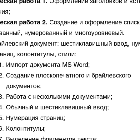
еская работа 1.
Оформление заголовков и вст
ния;
еская работа 2.
Создание и оформление списк
ванный, нумерованный и многоуровневый.
айлевский документ: шестиклавишный ввод, ну
аниц, колонтитулы, стили:
Импорт документа MS Word;
Создание плоскопечатного и брайлевского
документов;
Работа с несколькими документами;
Обычный и шестиклавишный ввод;
Нумерация страниц;
Колонтитулы;
Выделение фрагментов текста;