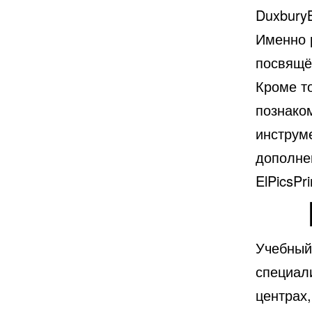
DuxburyBr
Именно 
посвящё
Кроме т
познако
инструм
дополнен
ElPicsPri
Учебный
специал
центрах