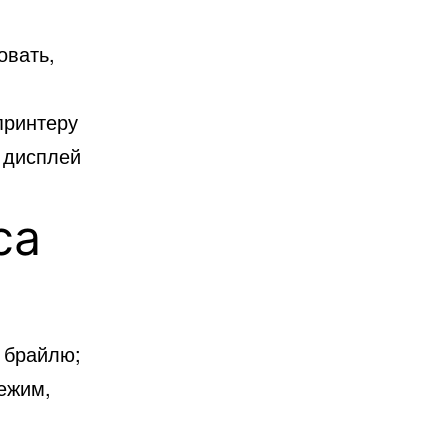
овать,
принтеру
 дисплей
са
 брайлю;
режим,