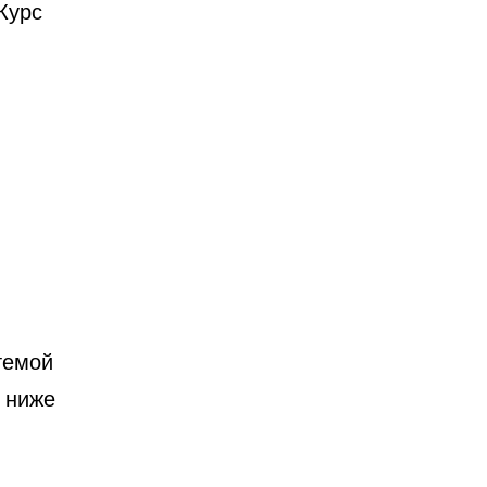
Курс
,
темой
е ниже