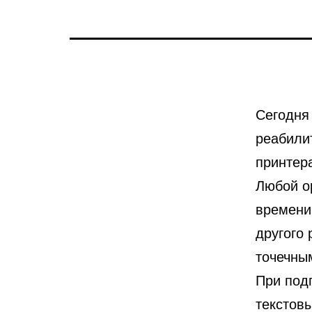
Сегодня
реабили
принтер
Любой о
времени
другого
точечны
При под
текстов