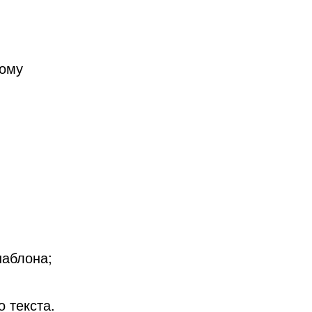
ному
шаблона;
 текста.