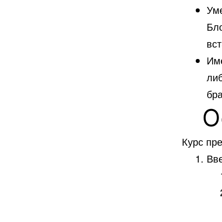
Уме
Бло
вст
Име
ли
бр
О
Курс пр
Вве